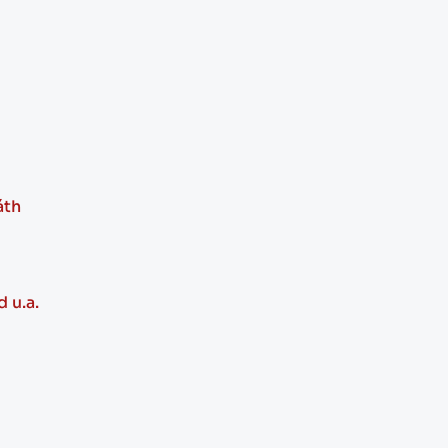
áth
d u.a.