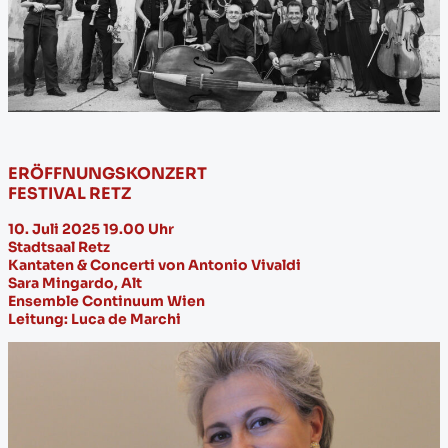
ERÖFFNUNGSKONZERT
FESTIVAL RETZ
10. Juli 2025 19.00 Uhr
Stadtsaal Retz
Kantaten & Concerti von Antonio Vivaldi
Sara Mingardo, Alt
Ensemble Continuum Wien
Leitung: Luca de Marchi