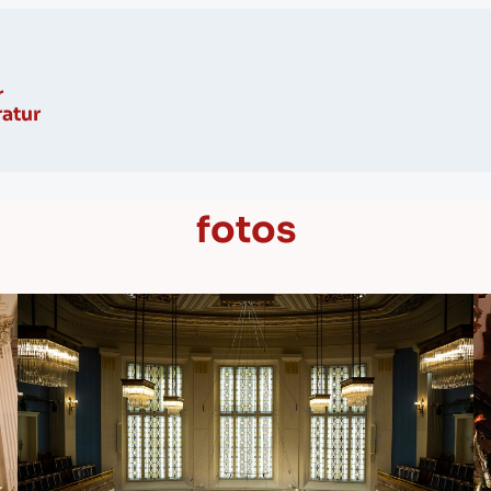
r
ratur
fotos