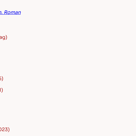
n. Roman
ag)
5)
1)
2023)