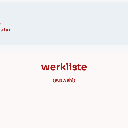
r
ratur
werkliste
(auswahl)